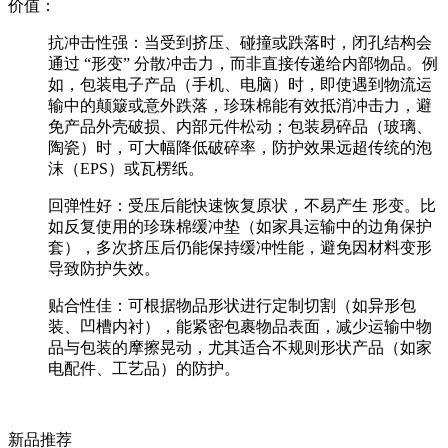
价值：
抗冲击性强：当受到挤压、碰撞或跌落时，闭孔结构会
通过 “形变” 分散冲击力，而非直接传递给内部物品。例
如，包装电子产品（手机、电脑）时，即使遇到物流运
输中的颠簸或意外跌落，珍珠棉能有效抵消冲击力，避
免产品外壳破损、内部元件松动；包装易碎品（玻璃、
陶瓷）时，可大幅降低破碎率，防护效果远超传统的泡
沫（EPS）或瓦楞纸。
回弹性好：受压后能快速恢复原状，不易产生 形变。比
如反复使用的珍珠棉缓冲垫（如家具运输中的边角保护
套），多次挤压后仍能保持缓冲性能，避免因材料变形
导致防护失效。
贴合性佳：可根据物品形状进行定制切割（如异形包
装、凹槽内衬），能紧密包裹物品表面，减少运输中物
品与包装的摩擦晃动，尤其适合不规则形状产品（如家
电配件、工艺品）的防护。
新品推荐